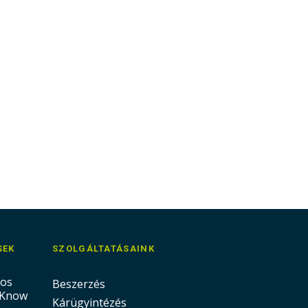
SEK
SZOLGÁLTATÁSAINK
nos
Beszerzés
 Know
Kárügyintézés