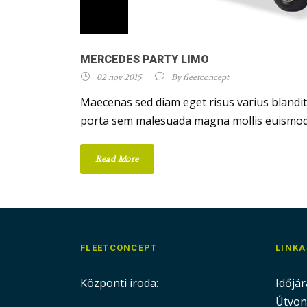
MERCEDES PARTY LIMO
02 nov 2015
By
fleetconcept
Maecenas sed diam eget risus varius blandi
porta sem malesuada magna mollis euismod. D
Read More
FLEETCONCEPT
LINK
Központi iroda:
Időjár
Útvon