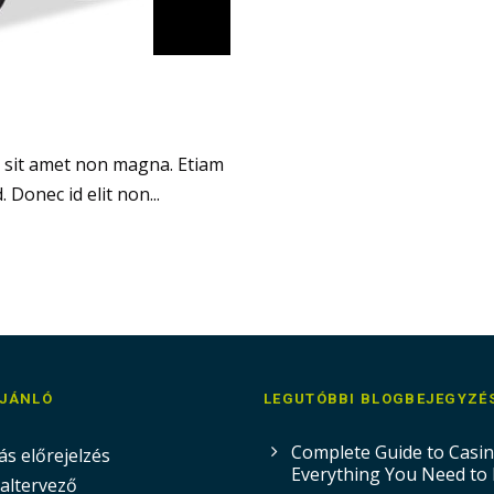
t sit amet non magna. Etiam
onec id elit non...
AJÁNLÓ
LEGUTÓBBI BLOGBEJEGYZÉ
Complete Guide to Casi
ás előrejelzés
Everything You Need to
altervező