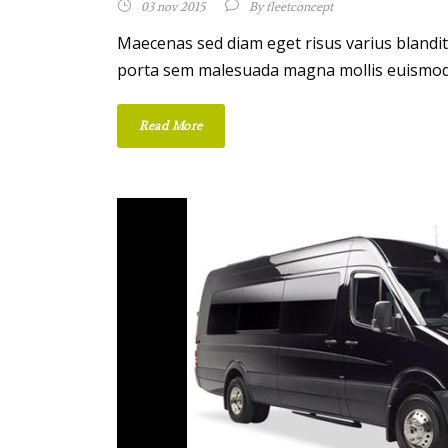
03 nov 2015
By
fleetconcept
Maecenas sed diam eget risus varius blandi
porta sem malesuada magna mollis euismod. D
Read More