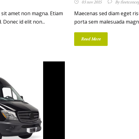
03 nov 2015
By
fleetconce
t sit amet non magna. Etiam
Maecenas sed diam eget risu
onec id elit non...
porta sem malesuada magna m
Read More