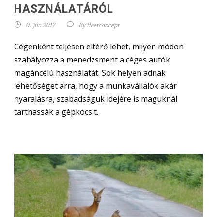
HASZNÁLATÁRÓL
01 jún 2017
By
fleetconcept
Cégenként teljesen eltérő lehet, milyen módon
szabályozza a menedzsment a céges autók
magáncélú használatát. Sok helyen adnak
lehetőséget arra, hogy a munkavállalók akár
nyaralásra, szabadságuk idejére is maguknál
tarthassák a gépkocsit.