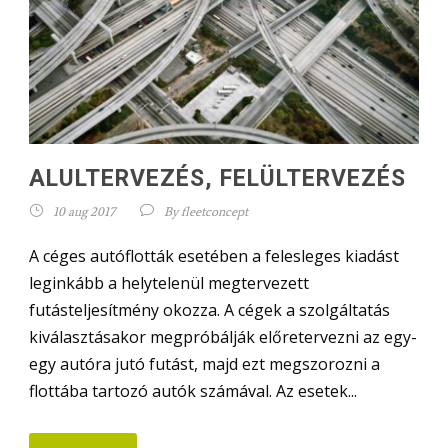
ALULTERVEZÉS, FELÜLTERVEZÉS
10 aug 2017
By
fleetconcept
A céges autóflották esetében a felesleges kiadást
leginkább a helytelenül megtervezett
futásteljesítmény okozza. A cégek a szolgáltatás
kiválasztásakor megpróbálják előretervezni az egy-
egy autóra jutó futást, majd ezt megszorozni a
flottába tartozó autók számával. Az esetek...