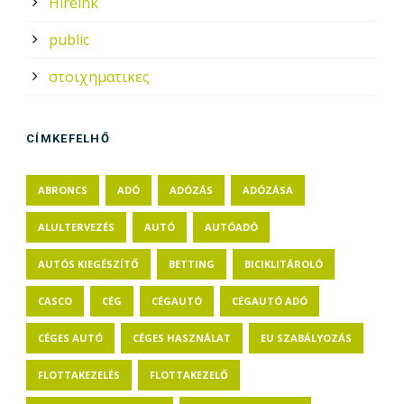
Híreink
public
στοιχηματικες
CÍMKEFELHŐ
ABRONCS
ADÓ
ADÓZÁS
ADÓZÁSA
ALULTERVEZÉS
AUTÓ
AUTÓADÓ
AUTÓS KIEGÉSZÍTŐ
BETTING
BICIKLITÁROLÓ
CASCO
CÉG
CÉGAUTÓ
CÉGAUTÓ ADÓ
CÉGES AUTÓ
CÉGES HASZNÁLAT
EU SZABÁLYOZÁS
FLOTTAKEZELÉS
FLOTTAKEZELŐ