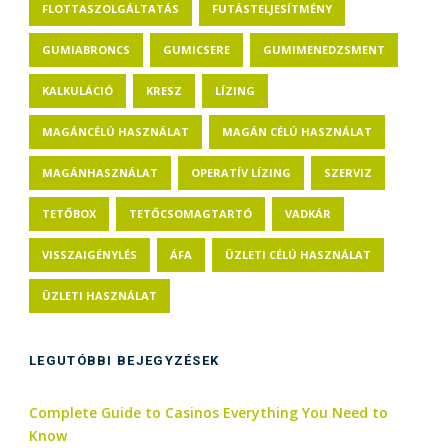
FLOTTASZOLGÁLTATÁS
FUTÁSTELJESÍTMÉNY
GUMIABRONCS
GUMICSERE
GUMIMENEDZSMENT
KALKULÁCIÓ
KRESZ
LÍZING
MAGÁNCÉLÚ HASZNÁLAT
MAGÁN CÉLÚ HASZNÁLAT
MAGÁNHASZNÁLAT
OPERATÍV LÍZING
SZERVIZ
TETŐBOX
TETŐCSOMAGTARTÓ
VADKÁR
VISSZAIGÉNYLÉS
ÁFA
ÜZLETI CÉLÚ HASZNÁLAT
ÜZLETI HASZNÁLAT
LEGUTÓBBI BEJEGYZÉSEK
Complete Guide to Casinos Everything You Need to
Know