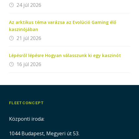
24 júl 2026
Az arktikus téma varázsa az Evolúció Gaming élő
kaszinójában
21 júl 2026
Lépésről lépésre Hogyan válasszunk ki egy kaszinót
16 júl 2026
FLEETCONCEPT
Központi iroda:
1044 Budapest, Megyeri út 53.