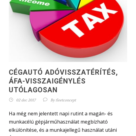
CÉGAUTÓ ADÓVISSZATÉRÍTÉS,
ÁFA-VISSZAIGÉNYLÉS
UTÓLAGOSAN
02 dec 2017
By
fleetconcept
Ha még nem jelentett napi rutint a magán- és
munkacélú gépjárműhasználat megbízható
elkülönítése, és a munkajellegű használat utáni