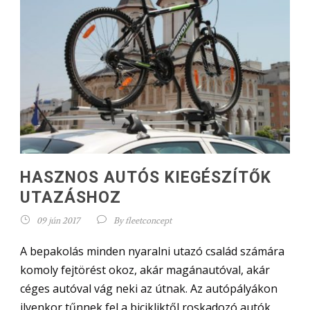
HASZNOS AUTÓS KIEGÉSZÍTŐK
UTAZÁSHOZ
09 jún 2017
By
fleetconcept
A bepakolás minden nyaralni utazó család számára
komoly fejtörést okoz, akár magánautóval, akár
céges autóval vág neki az útnak. Az autópályákon
ilyenkor tűnnek fel a bicikliktől roskadozó autók