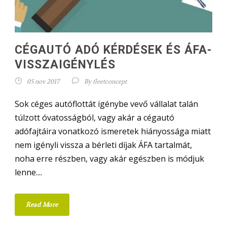
CÉGAUTÓ ADÓ KÉRDÉSEK ÉS ÁFA-
VISSZAIGÉNYLÉS
05 nov 2017
By
fleetconcept
Sok céges autóflottát igénybe vevő vállalat talán
túlzott óvatosságból, vagy akár a cégautó
adófajtáira vonatkozó ismeretek hiányossága miatt
nem igényli vissza a bérleti díjak ÁFA tartalmát,
noha erre részben, vagy akár egészben is módjuk
lenne....
Read More