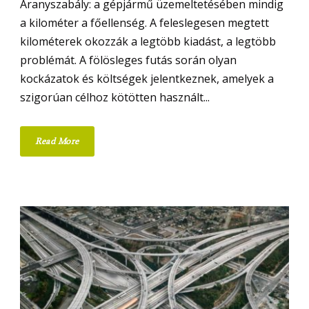
Aranyszabály: a gépjármű üzemeltetésében mindig
a kilométer a főellenség. A feleslegesen megtett
kilométerek okozzák a legtöbb kiadást, a legtöbb
problémát. A fölösleges futás során olyan
kockázatok és költségek jelentkeznek, amelyek a
szigorúan célhoz kötötten használt...
Read More