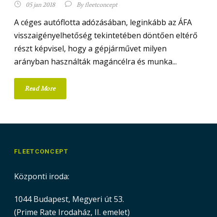
05 jan 2018
By
fleetconcept
A céges autóflotta adózásában, leginkább az ÁFA
visszaigényelhetőség tekintetében döntően eltérő
részt képvisel, hogy a gépjárművet milyen
arányban használták magáncélra és munka...
Read More
FLEETCONCEPT
Központi iroda:
1044 Budapest, Megyeri út 53.
(Prime Rate Irodaház, II. emelet)