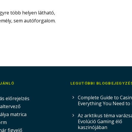
gyre több helyen látható,
zemély, sem autóforgalom.
AJÁNLÓ
LEGUTÓBBI BLOGBEJEGYZÉ
Complete Guide to Casi
ás előrejelzés
Everything You Need to
altervező
álya matrica
Az arktikus téma varázs
Evolúció Gaming élő
orm
kaszinójában
ár figyelő