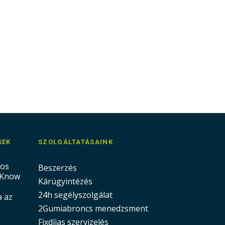
SEK
SZOLGÁLTATÁSAINK
nos
Beszerzés
 Know
Kárügyintézés
24h segélyszolgálat
a az
2Gumiabroncs menedzsment
Fixdíjas szervizelés