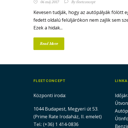
06 máj 2017
By
fleetconcept
Kevesen tudják, hogy az autópályák fölött e
fedett oldalú felüljárókon nem zajlik sem s
Ezek a hidak...
Read More
FLEETCONCEPT
LINK
Központi iroda:
Időjár
Útvon
1044 Budapest, Megyeri út 53.
Autóp
(Prime Rate Irodaház, II. emelet)
Útinf
Tel.: (+36) 1 414-0836
Benzin