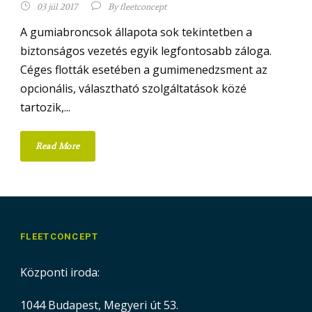
03 júl 2017
By
fleetconcept
A gumiabroncsok állapota sok tekintetben a
biztonságos vezetés egyik legfontosabb záloga.
Céges flották esetében a gumimenedzsment az
opcionális, választható szolgáltatások közé
tartozik,...
Read More
FLEETCONCEPT
Központi iroda:
1044 Budapest, Megyeri út 53.