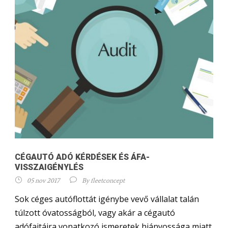
CÉGAUTÓ ADÓ KÉRDÉSEK ÉS ÁFA-
VISSZAIGÉNYLÉS
05 nov 2017
By
fleetconcept
Sok céges autóflottát igénybe vevő vállalat talán
túlzott óvatosságból, vagy akár a cégautó
adófajtáira vonatkozó ismeretek hiányossága miatt