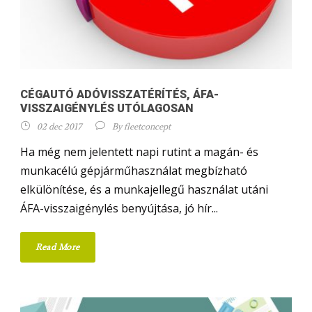
CÉGAUTÓ ADÓVISSZATÉRÍTÉS, ÁFA-
VISSZAIGÉNYLÉS UTÓLAGOSAN
02 dec 2017
By
fleetconcept
Ha még nem jelentett napi rutint a magán- és
munkacélú gépjárműhasználat megbízható
elkülönítése, és a munkajellegű használat utáni
ÁFA-visszaigénylés benyújtása, jó hír...
Read More