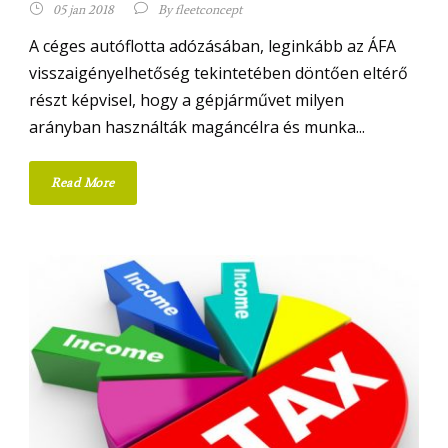
05 jan 2018
By
fleetconcept
A céges autóflotta adózásában, leginkább az ÁFA
visszaigényelhetőség tekintetében döntően eltérő
részt képvisel, hogy a gépjárművet milyen
arányban használták magáncélra és munka...
Read More