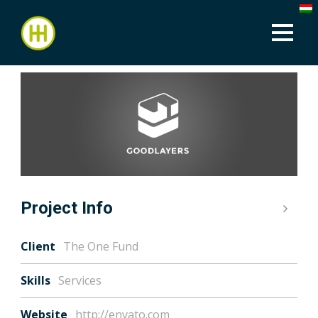
Project Info
Client
The One Fund
Skills
Services
Website
http://envato.com